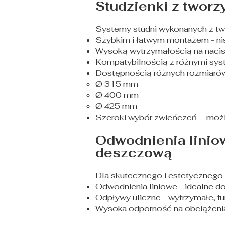
Studzienki z tworz
Systemy studni wykonanych z tw
Szybkim i łatwym montażem - ni
Wysoką wytrzymałością na nacisk
Kompatybilnością z różnymi sys
Dostępnością różnych rozmiarów
Ø 315 mm
Ø 400 mm
Ø 425 mm
Szeroki wybór zwieńczeń – mo
Odwodnienia liniow
deszczową
Dla skutecznego i estetycznego
Odwodnienia liniowe - idealne do
Odpływy uliczne - wytrzymałe, fu
Wysoka odporność na obciążenia