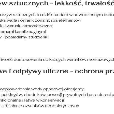
yw sztucznych - lekkość, trwało
orzyw sztucznych to dziś standard w nowoczesnym budow
ska waga i ograniczona liczba elementów
i i warunki atmosferyczne
temami kanalizacyjnymi
 - posiadamy studzienki:
żliwość dostosowania do każdych warunków montażowyc
e i odpływy uliczne - ochrona p
 odprowadzania wody opadowej oferujemy:
 parkingów, chodników, posesji prywatnych i przestrzeni 
nkcjonalne i łatwe w konserwacji
 i działanie czynników atmosferycznych