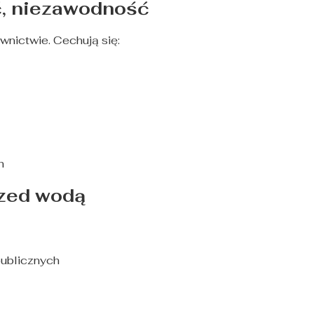
ść, niezawodność
nictwie. Cechują się:
h
rzed wodą
publicznych