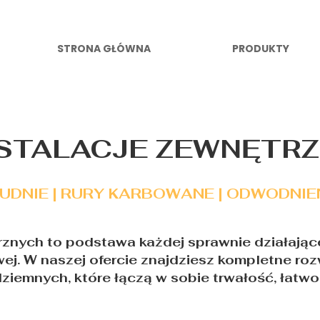
STRONA GŁÓWNA
PRODUKTY
STALACJE ZEWNĘTR
UDNIE | RURY KARBOWANE | ODWODNIE
rznych to podstawa każdej sprawnie działające
wej. W naszej ofercie znajdziesz kompletne ro
odziemnych, które łączą w sobie trwałość, łat