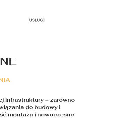
USŁUGI
ZNE
NIA
j infrastruktury – zarówno
związania do budowy i
wość montażu i nowoczesne