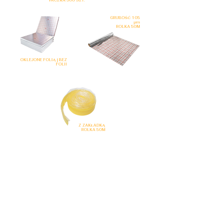
PACZKA 500 SZT.
GRUBOŚĆ 105
µm
ROLKA 50M
OKLEJONE FOLIĄ | BEZ
FOLII
Z ZAKŁADKĄ
ROLKA 50M
SZAFKI
NATYNKOWE | PODTYNKOWE